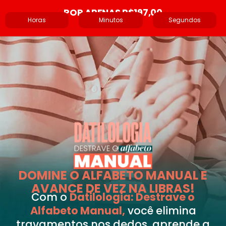
POR APENAS R$197,00
Horas
Minutos
Segundos
DOMINE O ALFABETO MANUAL E
AVANCE DE VEZ NA LIBRAS!
Com o
Datilologia: Destrave o
Alfabeto Manual,
você elimina
travamentos nos dedos, aprende a