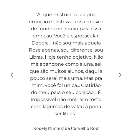
“Ai que mistura de alegria,
“Ahhh 
emoção e tristeza… essa música
fez 
de fundo contribuiu para essa
excel
emoção. Você é espetacular,
estou 
Débora… não sou mais aquela
sou c
Rose apenas, sou diferente, sou
me 
Libras. Hoje tenho objetivo. Não
frente
me abandone como aluna, sei
Org
que são muitos alunos, daqui a
pouco serei mais uma. Mas pra
Kelly
mim, você foi única… Gratidão
do meu para o seu coração… É
impossível não molhar o rosto
com lágrimas de valeu a pena
ser libras.”
Rosely Munhoz de Carvalho Ruiz