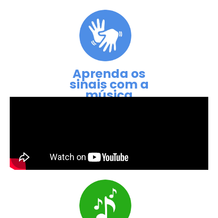
Aprenda os
sinais com a
música