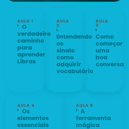
AULA 1
AULA
AULA
2
3
O
verdadeiro
Entendendo
Como
caminho
os
começar
para
sinais:
uma
aprender
como
boa
Libras
adquirir
conversa
vocabulário
AULA 4
AULA 5
Os
A
elementos
ferramenta
essenciais
mágica