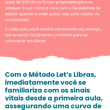
aulas do SOS Libras foram projetadas para se
adequar à sua rotina e você tem a flexibilidade de
assistir quando e onde quiser, seja pelo celular ou
computador.
A cada aula, você notará claramente seu avanço,
até se sentir totalmente confiante para se
comunicar em Libras.
Com o Método Let’s Libras,
imediatamente você se
familiariza com os sinais
vitais desde a primeira aula,
assegurando uma curva de