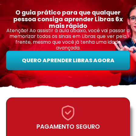
O guia prático para que qualquer
pessoa consiga aprender Libras 6x
mais rápido
Atenção! Ao assistir à aula abaixo, você vai passar a
memorizar todos os sinais em Libras que ver pela
frente, mesmo que você já tenha uma idade
avançada.
QUERO APRENDER LIBRAS AGORA
PAGAMENTO SEGURO