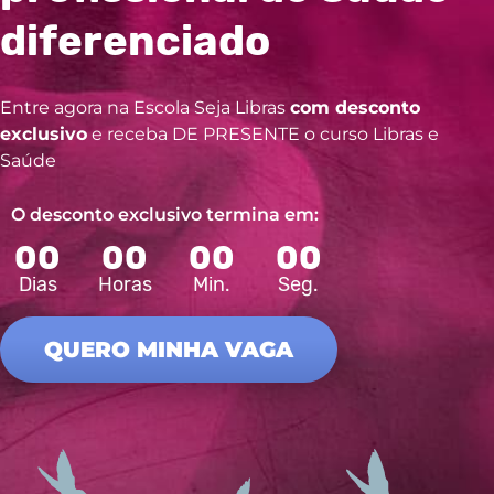
diferenciado
Entre agora na Escola Seja Libras
com desconto
exclusivo
e receba DE PRESENTE o curso Libras e
Saúde
O desconto exclusivo termina em:
00
00
00
00
Dias
Horas
Min.
Seg.
QUERO MINHA VAGA