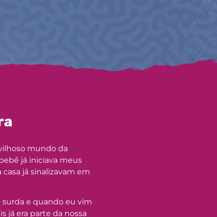
ra
avilhoso mundo da
 bebê já iniciava meus
a casa já sinalizavam em
é surda e quando eu vim
s já era parte da nossa