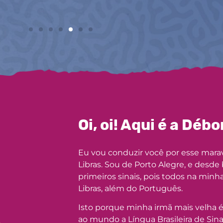
Oi, oi! Aqui é a Débo
Eu vou conduzir você por esse mar
Libras. Sou de Porto Alegre, e desde
primeiros sinais, pois todos na minh
Libras, além do Português.
Isto porque minha irmã mais velha 
ao mundo a Língua Brasileira de Sinai