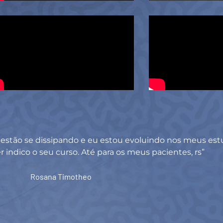
estão se dissipando e eu estou evoluindo nos meus est
er indico o seu curso. Até para os meus pacientes, rs”
Rosana Timotheo