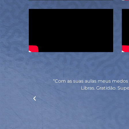
cê faz o
“Com as suas aulas meus medos 
hia sabe?! Eu
Libras. Gratidão. Sup
” eu estava
er que sim eu
tanto, bjo bjo”