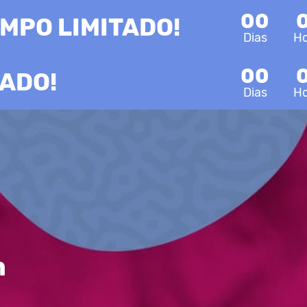
00
MPO LIMITADO!
Dias
H
00
TADO!
Dias
H
m