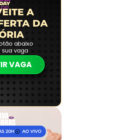
EITE A
FERTA DA
TÓRIA
botão abaixo
a sua vaga
IR VAGA
 ÀS 20H
AO VIVO