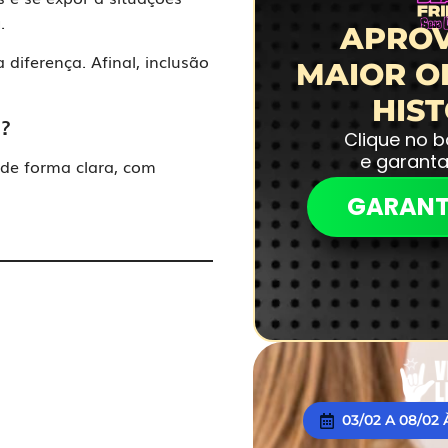
a
.
APROV
diferença. Afinal, inclusão
MAIOR O
HIS
s?
Clique no 
e garant
 de forma clara, com
GARANT
03/02 A 08/02