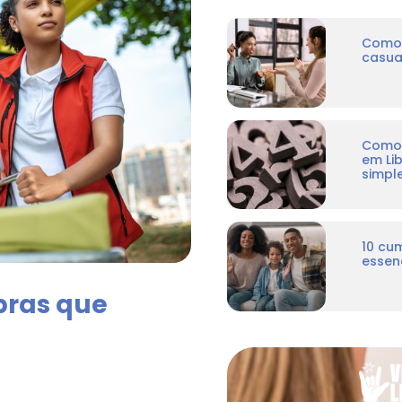
Como 
casua
Como 
em Li
simpl
10 cu
essenc
bras que