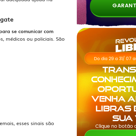
GARANT
sgate
s para se comunicar com
, médicos ou policiais. São
Do dia 29 a 31/ 07 
Tran
conheci
oportu
venha 
Libras
sua 
mais, esses sinais são
Clique no botão 