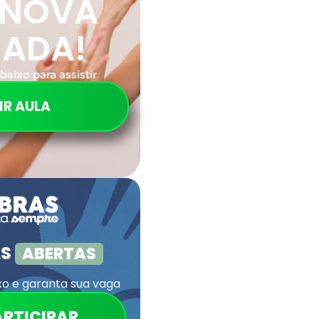
 NOVA
RADA!
baixo para assistir
IR AULA
AS
ABERTAS
xo e garanta sua vaga
ARTICIPAR