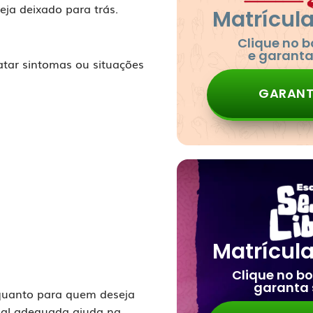
ja deixado para trás.
Matrícul
Clique no 
e garant
atar sintomas ou situações
GARANT
Matrícul
Clique no b
garanta
 quanto para quem deseja
cial adequada ajuda na