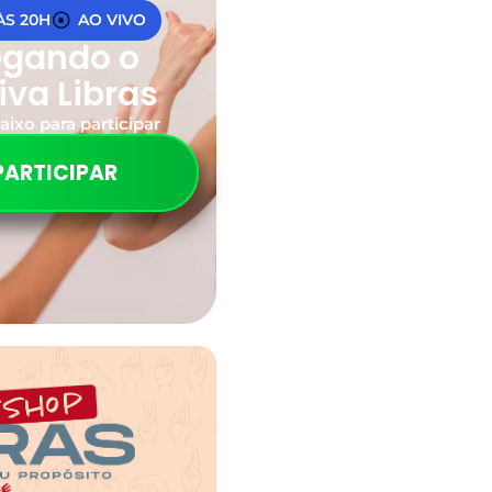
 ÀS 20H
AO VIVO
egando o
iva Libras
aixo para participar
PARTICIPAR