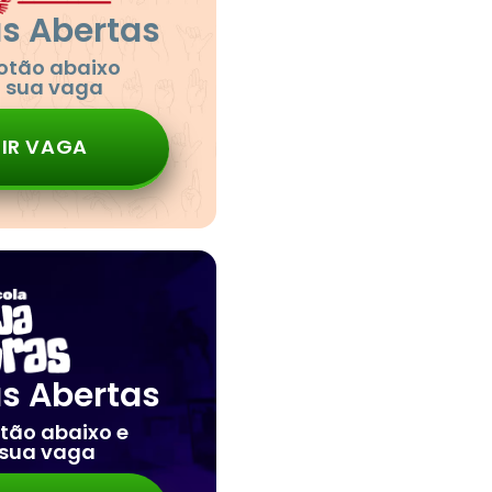
as Abertas
botão abaixo
a sua vaga
IR VAGA
as Abertas
otão abaixo e
 sua vaga