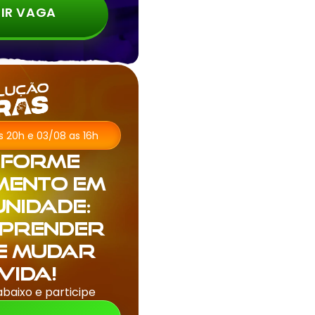
IR VAGA
as 20h e 03/08 as 16h
sforme
mento em
nidade:
aprender
 e mudar
vida!
abaixo e participe