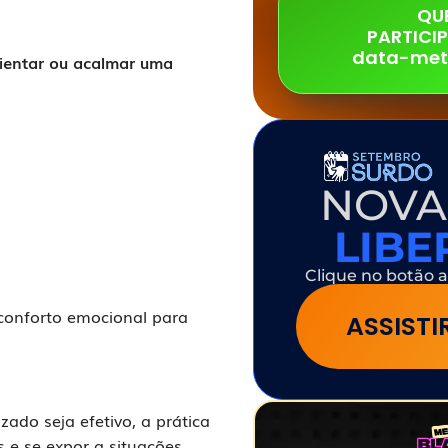
QU
PARTICI
data-met
rientar ou acalmar uma
NOVA
LIB
Clique no botão a
conforto emocional para
ASSIST
ado seja efetivo, a prática
s e se expor a situações