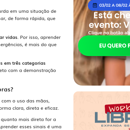
03/02 A 08/02
urda em uma situação de
Está ch
r, de forma rápida, que
evento: V
Clique no botão ab
ar vidas
. Por isso, aprender
ergências, é mais do que
EU QUERO 
os em três categorias
mpleto com a demonstração
bras?
ue, com o uso das mãos,
rma clara, direta e eficaz.
, quanto mais direta for a
Aprender esses sinais é uma