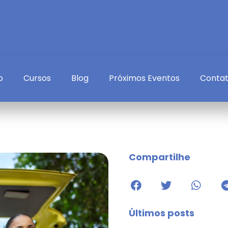
o
Cursos
Blog
Próximos Eventos
Conta
Compartilhe
Últimos posts