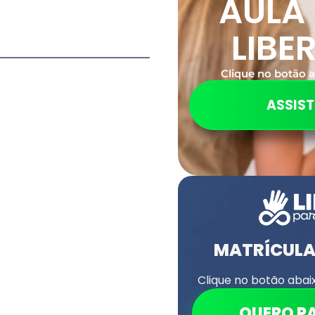
AULA
LIBE
Clique no botão a
ASSIST
MATRÍCUL
Clique no botão abai
QUERO P