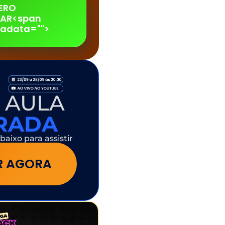
ERO
PAR<span
adata="
">
 AULA
ERADA
baixo para assistir
IR AGORA