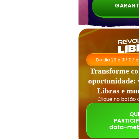
GARANT
Do dia 29 a 31/ 07 
Transforme c
oportunidade:
Libras e mu
Clique no botão 
QU
PARTICI
data-met