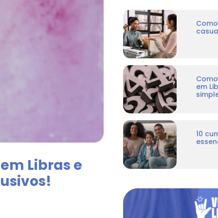
Como 
casua
Como 
em Li
simpl
10 cu
essenc
em Libras e
lusivos!