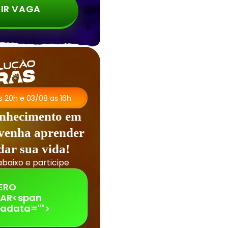
IR VAGA
as 20h e 03/08 as 16h
onhecimento em
 venha aprender
dar sua vida!
abaixo e participe
ERO
PAR<span
adata="
">