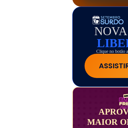
NOVA
LIB
Clique no botão a
ASSIST
APROV
MAIOR O