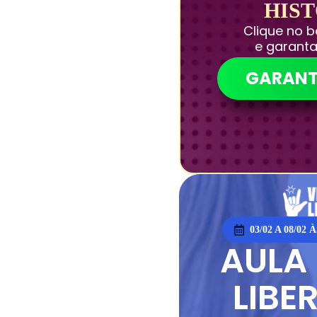
HIS
Clique no 
e garant
GARANT
03/02 A 08/02 
AULA
LIBE