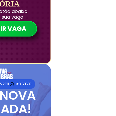
TÓRIA
botão abaixo
a sua vaga
IR VAGA
ÀS 20H
AO VIVO
 NOVA
RADA!