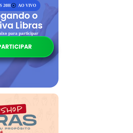
ÀS 20H
AO VIVO
egando o
iva Libras
aixo para participar
PARTICIPAR