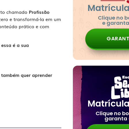
Matrícul
tuito chamado
Profissão
Clique no 
 zero e transformá-la em um
e garant
conteúdo prático e com
GARANT
,
essa é a sua
e também quer aprender
Matrícul
Clique no b
garanta