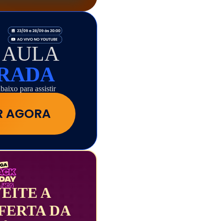
 AULA
ERADA
baixo para assistir
IR AGORA
EITE A
FERTA DA