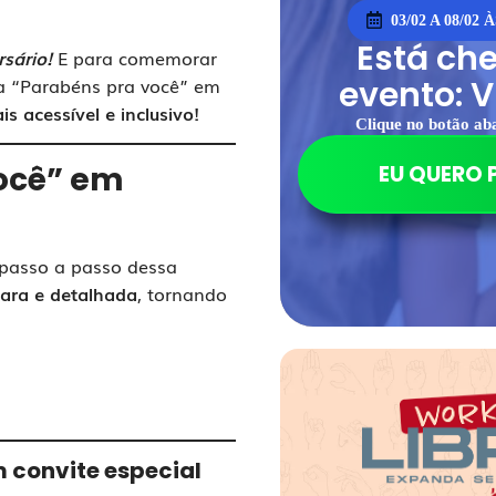
03/02 A 08/02 
Está ch
sário!
E para comemorar
evento: V
ca “Parabéns pra você” em
is acessível e inclusivo!
Clique no botão ab
ocê” em
EU QUERO 
passo a passo dessa
lara e detalhada
, tornando
 convite especial