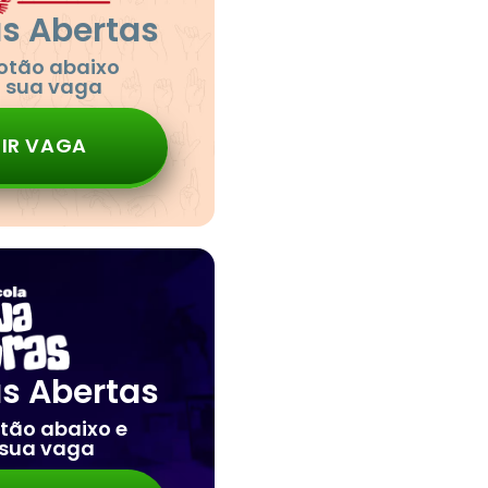
as Abertas
botão abaixo
a sua vaga
IR VAGA
as Abertas
otão abaixo e
 sua vaga