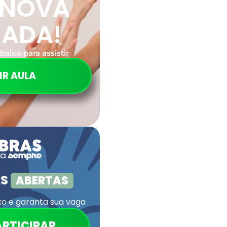
 NOVA
RADA!
baixo para assistir
IR AULA
AS
ABERTAS
xo e garanta sua vaga
ARTICIPAR