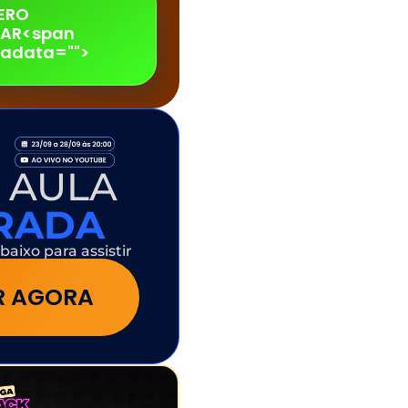
ERO
PAR<span
adata="
">
 AULA
ERADA
baixo para assistir
IR AGORA