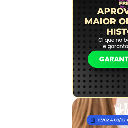
APROV
MAIOR O
HIS
Clique no 
e garant
GARANT
03/02 A 08/02