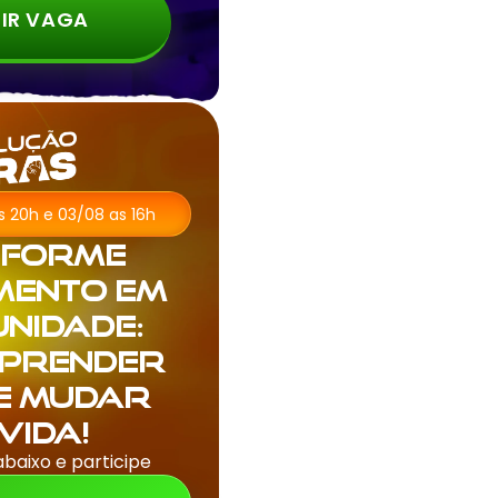
IR VAGA
as 20h e 03/08 as 16h
sforme
mento em
nidade:
aprender
 e mudar
vida!
abaixo e participe