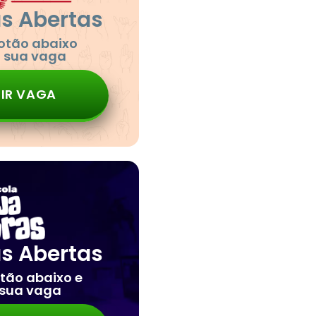
as Abertas
botão abaixo
a sua vaga
IR VAGA
as Abertas
otão abaixo e
 sua vaga