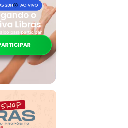
 ÀS 20H
AO VIVO
egando o
iva Libras
aixo para participar
PARTICIPAR