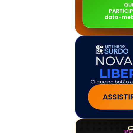
QU
PARTICI
data-met
NOVA
LIB
Clique no botão a
ASSIST