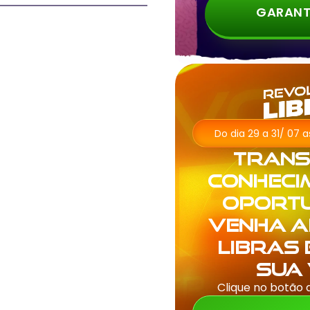
GARANT
Do dia 29 a 31/ 07 
Tran
conheci
oportu
venha 
Libras
sua 
Clique no botão 