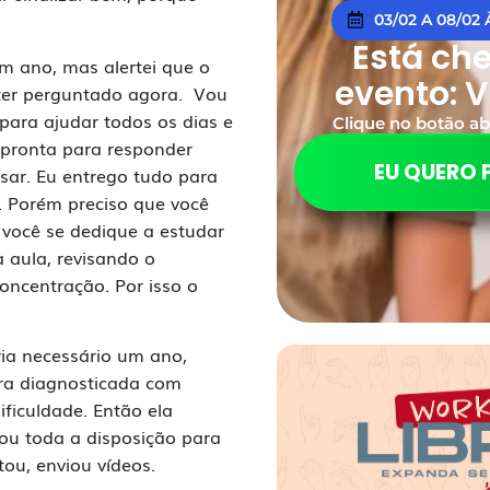
03/02 A 08/02
Está ch
m ano, mas alertei que o
evento: V
 ter perguntado agora. Vou
 para ajudar todos os dias e
Clique no botão ab
e pronta para responder
EU QUERO 
sar. Eu entrego tudo para
 Porém preciso que você
 você se dedique a estudar
 aula, revisando o
oncentração. Por isso o
ia necessário um ano,
era diagnosticada com
ificuldade. Então ela
ou toda a disposição para
tou, enviou vídeos.