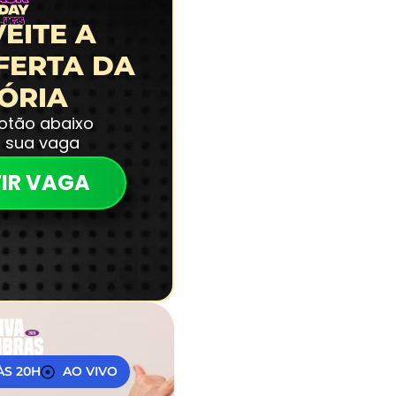
EITE A
FERTA DA
TÓRIA
botão abaixo
a sua vaga
IR VAGA
 ÀS 20H
AO VIVO