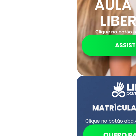
AULA
LIBE
Clique no botão a
ASSIST
MATRÍCUL
Clique no botão abai
QUERO P