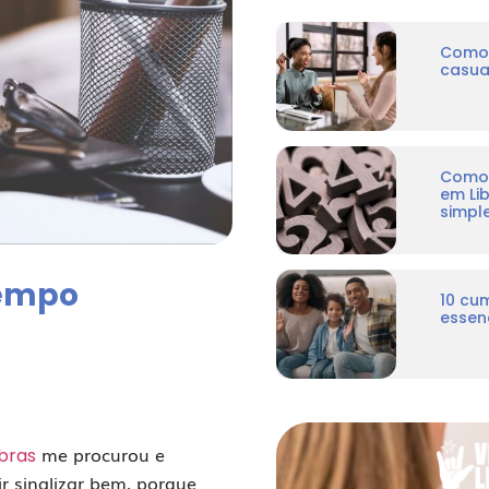
Como 
casua
Como 
em Li
simpl
tempo
10 cu
essenc
me procurou e
ibras
r sinalizar bem, porque