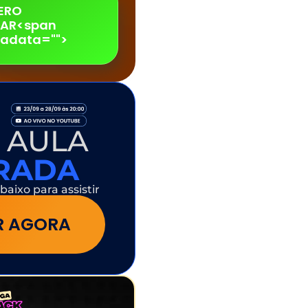
ERO
PAR<span
adata="
">
 AULA
ERADA
baixo para assistir
IR AGORA