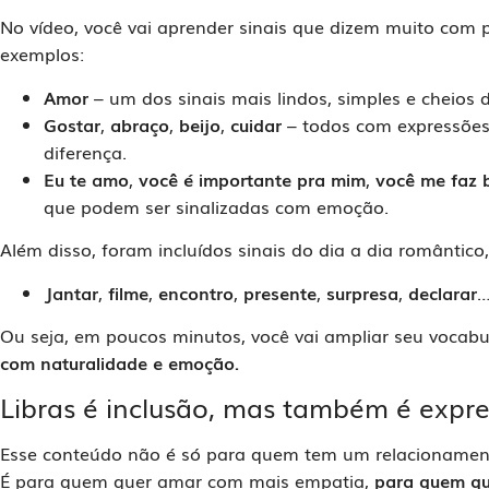
No vídeo, você vai aprender sinais que dizem muito com 
exemplos:
Amor
– um dos sinais mais lindos, simples e cheios d
Gostar
,
abraço
,
beijo
,
cuidar
– todos com expressões
diferença.
Eu te amo
,
você é importante pra mim
,
você me faz
que podem ser sinalizadas com emoção.
Além disso, foram incluídos sinais do dia a dia romântico
Jantar
,
filme
,
encontro
,
presente
,
surpresa
,
declarar
Ou seja, em poucos minutos, você vai ampliar seu vocabul
com naturalidade e emoção.
Libras é inclusão, mas também é expr
Esse conteúdo não é só para quem tem um relacioname
É para quem quer amar com mais empatia,
para quem qu