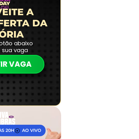
EITE A
FERTA DA
TÓRIA
botão abaixo
a sua vaga
IR VAGA
 ÀS 20H
AO VIVO