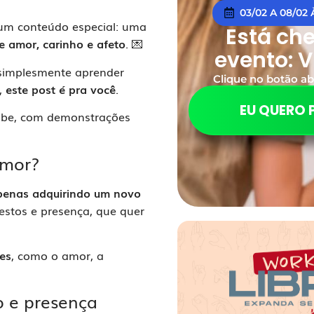
03/02 A 08/02
um conteúdo especial: uma
Está ch
e amor, carinho e afeto
. 💌
evento: V
 simplesmente aprender
Clique no botão ab
,
este post é pra você
.
EU QUERO 
Tube, com demonstrações
amor?
penas adquirindo um novo
estos e presença, que quer
es
, como o amor, a
o e presença