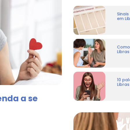
Sinai
em Li
Como 
Libra
10 pa
Libras
enda a se