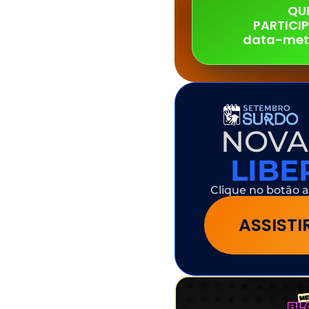
QU
PARTICI
data-met
NOVA
LIB
Clique no botão a
ASSIST