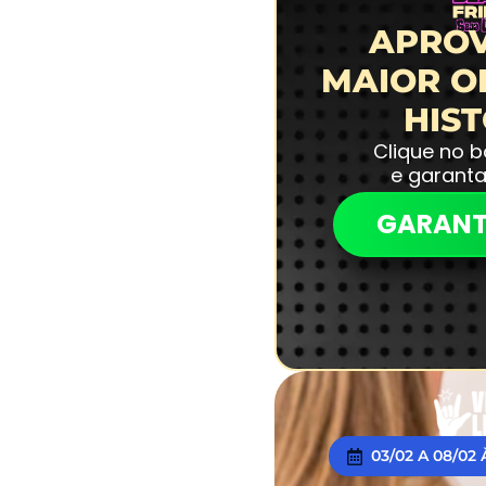
APROV
MAIOR O
HIS
Clique no 
e garant
GARANT
03/02 A 08/02