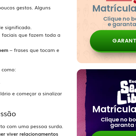
Matrícul
poucos gestos. Alguns
Clique no 
e garant
e significado.
 faciais que fazem toda a
GARANT
 bem
– frases que tocam e
, como:
…
ário e começar a sinalizar
Matrícul
essão
Clique no b
garanta
nto com uma pessoa surda.
er viver relacionamentos