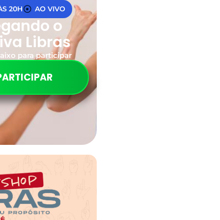
 ÀS 20H
AO VIVO
egando o
iva Libras
aixo para participar
PARTICIPAR