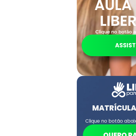
AULA
LIBE
Clique no botão a
ASSIST
MATRÍCUL
Clique no botão abai
QUERO P