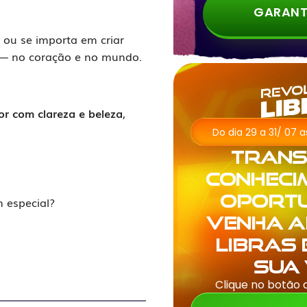
GARANT
o ou se importa em criar
s — no coração e no mundo.
or com clareza e beleza
,
Do dia 29 a 31/ 07 
Tran
conheci
oportu
 especial?
venha 
Libras
sua 
Clique no botão 