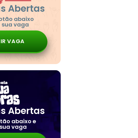
as Abertas
botão abaixo
a sua vaga
IR VAGA
as Abertas
otão abaixo e
 sua vaga