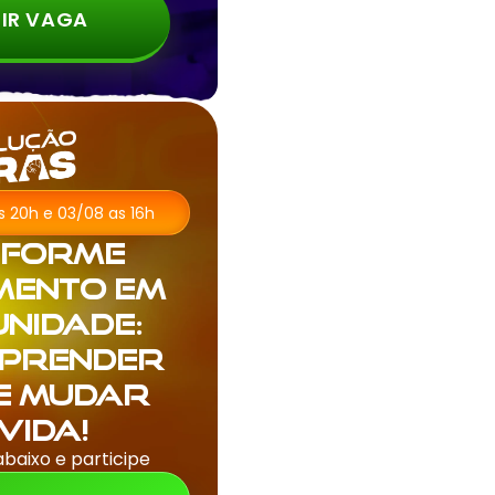
IR VAGA
as 20h e 03/08 as 16h
sforme
mento em
nidade:
aprender
 e mudar
vida!
abaixo e participe