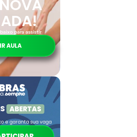
 NOVA
RADA!
baixo para assistir
IR AULA
AS
ABERTAS
xo e garanta sua vaga
ARTICIPAR